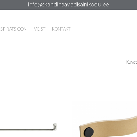
info@skandinaaviadisainikodu.ee
NSPIRATSIOON
MEIST
KONTAKT
Kuvat