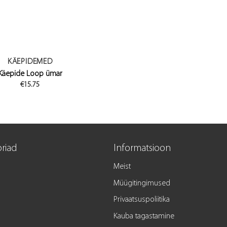
KÄEPIDEMED
Käepide Loop ümar
€
15.75
riad
Informatsioon
Meist
Müügitingimused
Privaatsuspoliitika
Kauba tagastamine