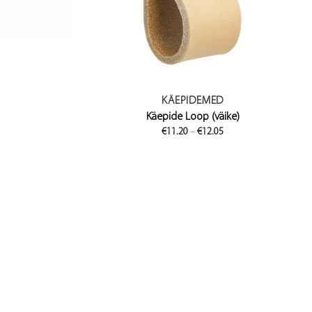
KÄEPIDEMED
Käepide Loop (väike)
ice
Price
€
11.20
–
€
12.05
nge:
range:
11.30
€11.20
hrough
through
12.00
€12.05