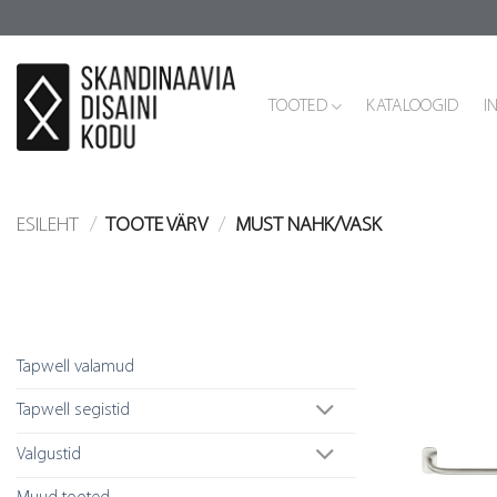
Skip
to
content
TOOTED
KATALOOGID
I
ESILEHT
/
TOOTE VÄRV
/
MUST NAHK/VASK
Tootekategooriad
Tapwell valamud
Tapwell segistid
Valgustid