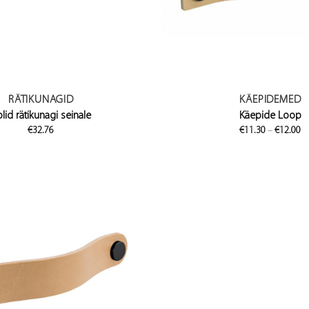
RÄTIKUNAGID
KÄEPIDEMED
lid rätikunagi seinale
Käepide Loop
Pr
€
32.76
€
11.30
–
€
12.00
ra
€
t
€