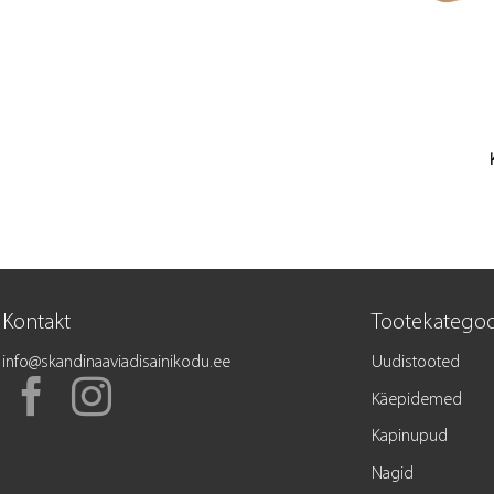
Kontakt
Tootekategoo
info@skandinaaviadisainikodu.ee
Uudistooted
Käepidemed
Kapinupud
Nagid