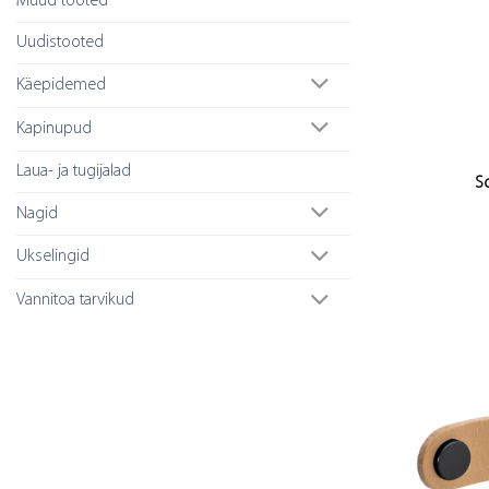
Muud tooted
Uudistooted
Käepidemed
Kapinupud
Laua- ja tugijalad
So
Nagid
Ukselingid
Vannitoa tarvikud