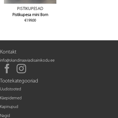
PISTIKUPESAD
Pistikupesa mini Born
€
199.00
Kontakt
info@skandinaaviadisainikodu.ee
Tootekategooriad
Uudistooted
Käepidemed
Kapinupud
Nagid