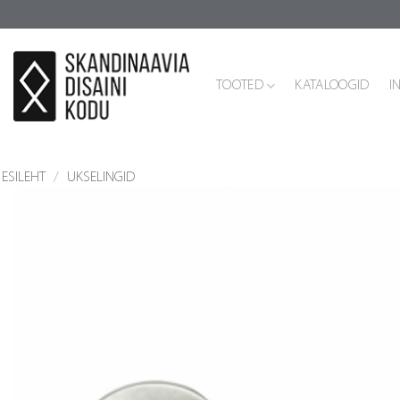
Skip
to
content
TOOTED
KATALOOGID
I
ESILEHT
/
UKSELINGID