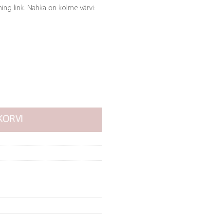
ing link. Nahka on kolme värvi:
evaba/põimitud must nahk kogus
KORVI