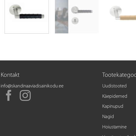
Kontakt
Tootekategoo
info@skandinaaviadisainikodu.ee
Uudistooted
Käepidemed
Kapinupud
Nagid
Hoiustamine