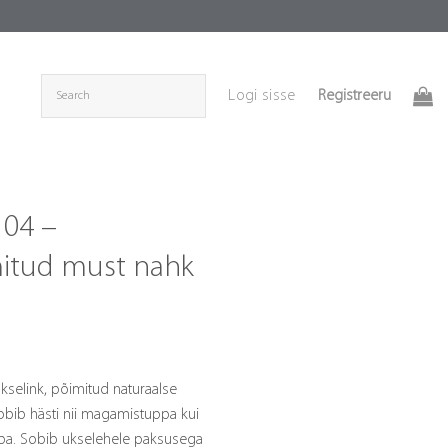
Registreeru
Logi sisse
 04 –
itud must nahk
kselink, põimitud naturaalse
Sobib hästi nii magamistuppa kui
ppa. Sobib ukselehele paksusega