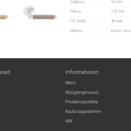
Sügavus:
55 mm
Pikkus:
120 mm
C/C-mõõt:
30 mm
Välimus:
pruun, must
riad
Informatsioon
Meist
Müügitingimused
Privaatsuspoliitika
Kauba tagastamine
KKK