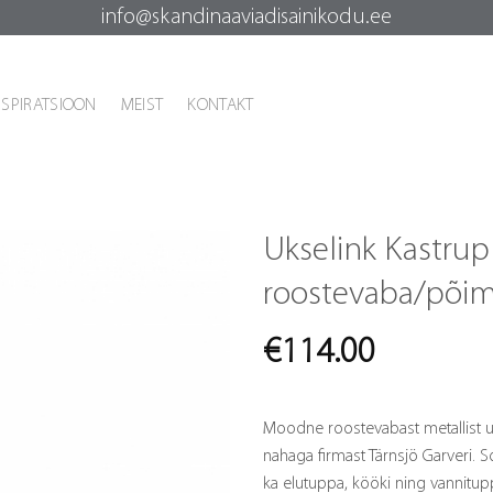
info@skandinaaviadisainikodu.ee
NSPIRATSIOON
MEIST
KONTAKT
Ukselink Kastrup
roostevaba/põim
€
114.00
Moodne roostevabast metallist u
nahaga firmast Tärnsjö Garveri. 
ka elutuppa, kööki ning vannitu