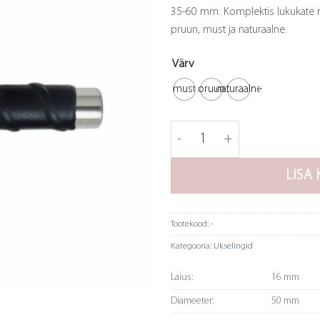
35-60 mm. Komplektis lukukate n
pruun, must ja naturaalne.
Värv
must
pruun
naturaalne
Ukselink Kastrup 04 - roost
LISA 
Tootekood:
-
Kategooria:
Ukselingid
Laius:
16 mm
Diameeter:
50 mm