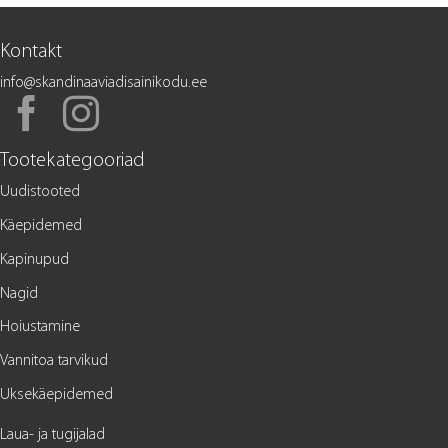
Kontakt
info@skandinaaviadisainikodu.ee
Tootekategooriad
Uudistooted
Käepidemed
Kapinupud
Nagid
Hoiustamine
Vannitoa tarvikud
Uksekäepidemed
Laua- ja tugijalad