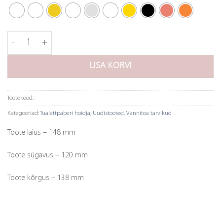
Tapwell tualettipaberi hoidja TA236 kogus
LISA KORVI
Tootekood:
-
Kategooriad:
Tualettpaberi hoidja
,
Uudistooted
,
Vannitoa tarvikud
Toote laius – 148 mm
Toote sügavus – 120 mm
Toote kõrgus – 138 mm