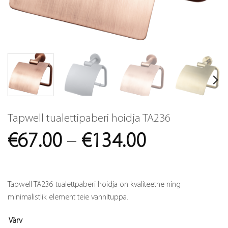
Tapwell tualettipaberi hoidja TA236
Price
€
67.00
–
€
134.00
range:
€67.00
Tapwell TA236 tualettpaberi hoidja on kvaliteetne ning
through
minimalistlik element teie vannituppa.
€134.00
Värv