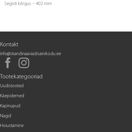
Segisti kõrgus – 402 mm
Kontakt
info@skandinaaviadisainikodu.ee
Tootekategooriad
Uudistooted
Käepidemed
Kapinupud
Nagid
Hoiustamine