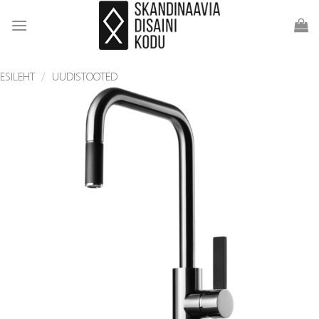
Skip
to
content
ESILEHT
/
UUDISTOOTED