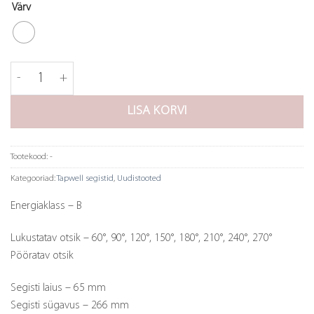
Värv
Tapwell segisti ARM985 kogus
LISA KORVI
Tootekood:
-
Kategooriad:
Tapwell segistid
,
Uudistooted
Energiaklass – B
Lukustatav otsik – 60°, 90°, 120°, 150°, 180°, 210°, 240°, 270°
Pööratav otsik
Segisti laius – 65 mm
Segisti sügavus – 266 mm