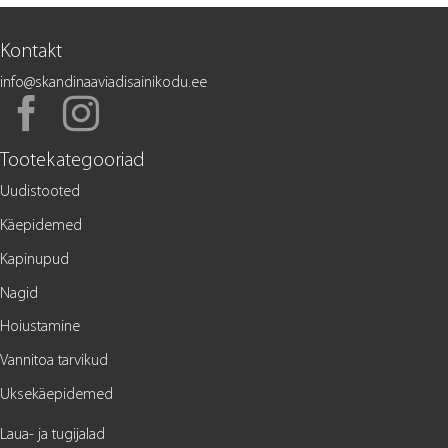
Kontakt
info@skandinaaviadisainikodu.ee
Tootekategooriad
Uudistooted
Käepidemed
Kapinupud
Nagid
Hoiustamine
Vannitoa tarvikud
Uksekäepidemed
Laua- ja tugijalad