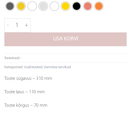
Tapwell Seebidosaator BI228 kogus
LISA KORVI
Tootekood:
-
Kategooriad:
Uudistooted
,
Vannitoa tarvikud
Toote sügavus – 310 mm
Toote laius – 110 mm
Toote kõrgus – 70 mm