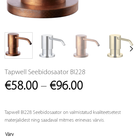
Tapwell Seebidosaator BI228
Price
€
58.00
–
€
96.00
range:
€58.00
Tapwell BI228 Seebidosaator on valmistatud kvaliteetsetest
through
materjalidest ning saadaval mitmes erinevas värvis.
€96.00
Värv