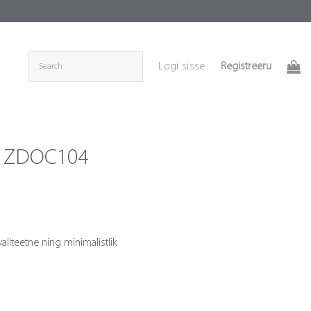
Registreeru
Logi sisse
šš ZDOC104
iteetne ning minimalistlik