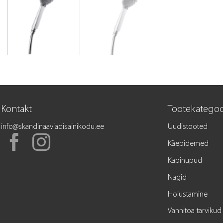
Kontakt
Tootekategoo
info@skandinaaviadisainikodu.ee
Uudistooted
Käepidemed
Kapinupud
Nagid
Hoiustamine
Vannitoa tarvikud