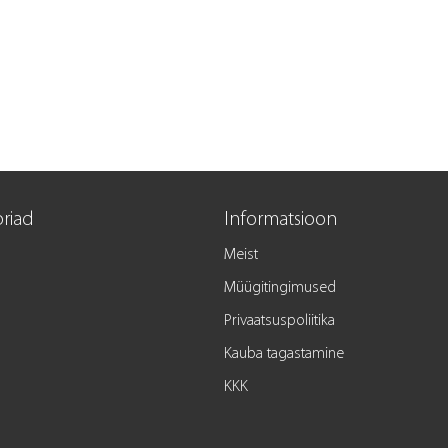
riad
Informatsioon
Meist
Müügitingimused
Privaatsuspoliitika
Kauba tagastamine
KKK