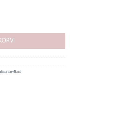
kogus
KORVI
itoa tarvikud