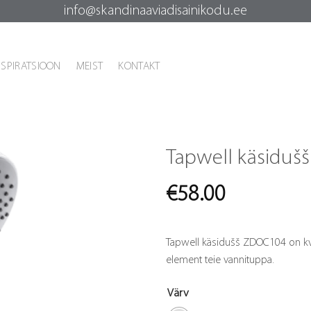
info@skandinaaviadisainikodu.ee
NSPIRATSIOON
MEIST
KONTAKT
Tapwell käsidu
€
58.00
Tapwell käsidušš ZDOC104 on kval
element teie vannituppa.
Värv