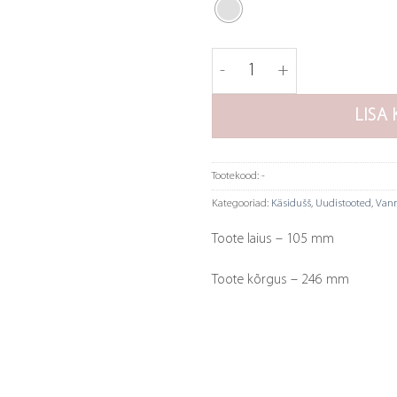
Tapwell käsidušš ZDOC104 
LISA 
Tootekood:
-
Kategooriad:
Käsidušš
,
Uudistooted
,
Vann
Toote laius – 105 mm
Toote kõrgus – 246 mm