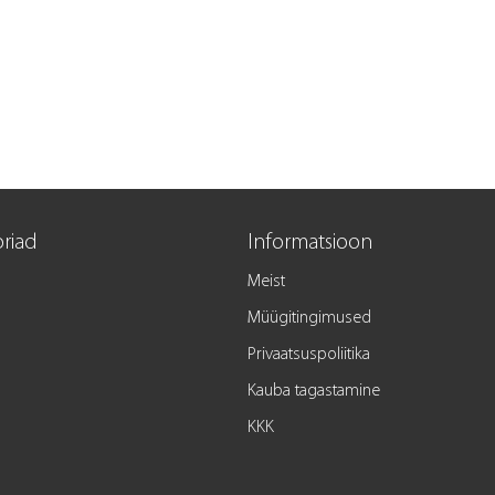
riad
Informatsioon
Meist
Müügitingimused
Privaatsuspoliitika
Kauba tagastamine
KKK