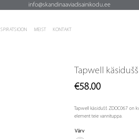
info@skandinaaviadisainikodu.ee
NSPIRATSIOON
MEIST
KONTAKT
Tapwell käsidu
€
58.00
Tapwell käsidušš ZDOC067 on kval
element teie vannituppa.
Värv