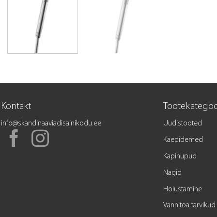
Kontakt
Tootekategoo
info@skandinaaviadisainikodu.ee
Uudistooted
Käepidemed
Kapinupud
Nagid
Hoiustamine
Vannitoa tarvikud