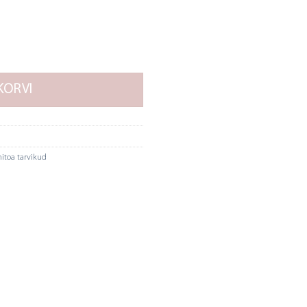
kogus
KORVI
itoa tarvikud