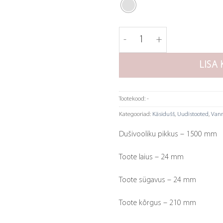
Tapwell käsidušš ZDOC067 
LISA 
Tootekood:
-
Kategooriad:
Käsidušš
,
Uudistooted
,
Vann
Dušivooliku pikkus – 1500 mm
Toote laius – 24 mm
Toote sügavus – 24 mm
Toote kõrgus – 210 mm