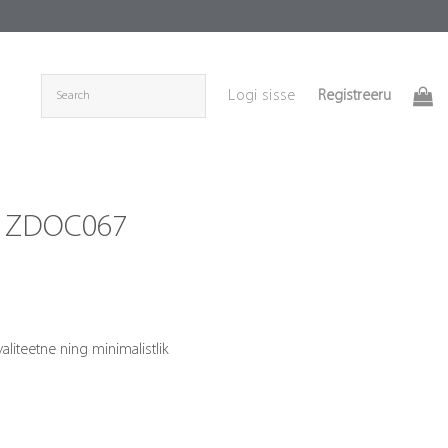
Registreeru
Logi sisse
šš ZDOC067
iteetne ning minimalistlik