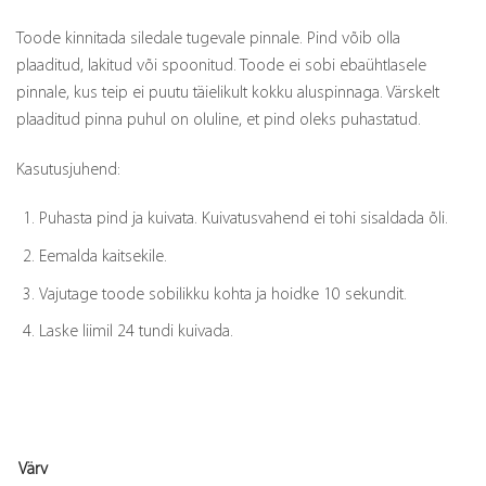
Toode kinnitada siledale tugevale pinnale. Pind võib olla
plaaditud, lakitud või spoonitud. Toode ei sobi ebaühtlasele
pinnale, kus teip ei puutu täielikult kokku aluspinnaga. Värskelt
plaaditud pinna puhul on oluline, et pind oleks puhastatud.
Kasutusjuhend:
Puhasta pind ja kuivata. Kuivatusvahend ei tohi sisaldada õli.
Eemalda kaitsekile.
Vajutage toode sobilikku kohta ja hoidke 10 sekundit.
Laske liimil 24 tundi kuivada.
Värv