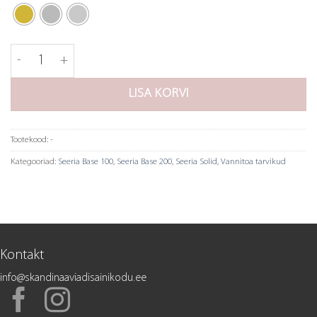
Solid - tualetthari kogus
LISA KORVI
Tootekood:
-
Kategooriad:
Seeria Base 100
,
Seeria Base 200
,
Seeria Solid
,
Vannitoa tarvikud
Kontakt
info@skandinaaviadisainikodu.ee