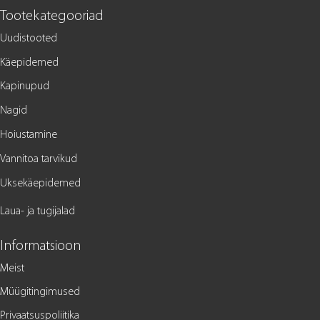
Tootekategooriad
Uudistooted
Käepidemed
Kapinupud
Nagid
Hoiustamine
Vannitoa tarvikud
Uksekäepidemed
Laua- ja tugijalad
Informatsioon
Meist
Müügitingimused
Privaatsuspoliitika