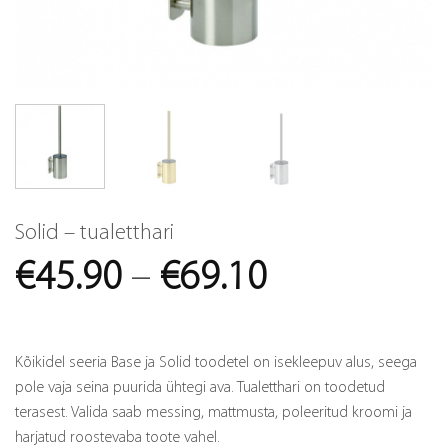
Solid – tualetthari
Price
€
45.90
–
€
69.10
range:
€45.90
Kõikidel seeria Base ja Solid toodetel on isekleepuv alus, seega
through
pole vaja seina puurida ühtegi ava. Tualetthari on toodetud
terasest. Valida saab messing, mattmusta, poleeritud kroomi ja
€69.10
harjatud roostevaba toote vahel.