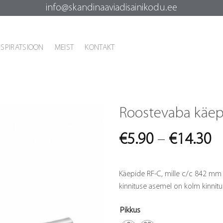
info@skandinaaviadisainikodu.ee
NSPIRATSIOON
MEIST
KONTAKT
Roostevaba käep
Pr
€
5.90
–
€
14.30
r
€
Käepide RF-C, mille c/c 842 mm o
t
kinnituse asemel on kolm kinnitu
€
Pikkus