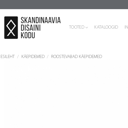
Skip
to
content
TOOTED
KATALOOGID
I
ESILEHT
/
KÄEPIDEMED
/
ROOSTEVABAD KÄEPIDEMED