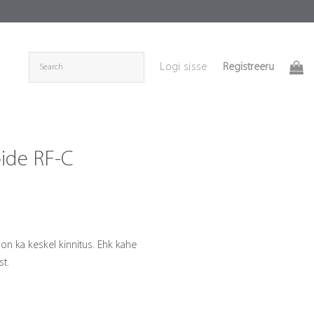
Registreeru
Logi sisse
ide RF-C
ice
ange:
5.90
n ka keskel kinnitus. Ehk kahe
hrough
st.
14.30