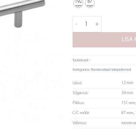
192
87
mm
mm
Roostevaba käepide RF-C k
LISA 
Tootekood:
-
Kategooria:
Roostevabad käepidemed
Laius:
12 mm
Sügavus:
34 mm
Pikkus:
151 mm
C/C-mõõt
87 mm,
Välimus:
roostev