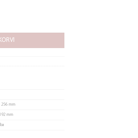
ogus
KORVI
, 256 mm
 192 mm
aba