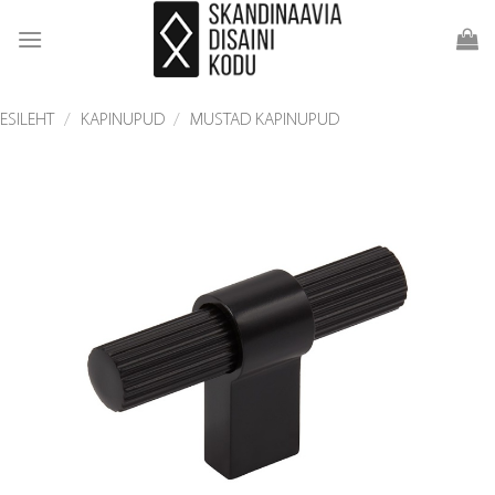
Skip
to
content
ESILEHT
/
KAPINUPUD
/
MUSTAD KAPINUPUD