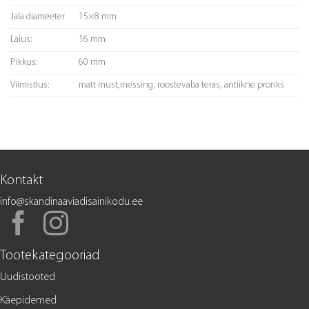
Jala diameeter
15×8 mm
Laius:
16 mm
Pikkus:
60 mm
Viimistlus:
matt must,messing, roostevaba teras, antiikne pronks
Kontakt
info@skandinaaviadisainikodu.ee
Tootekategooriad
Uudistooted
Käepidemed