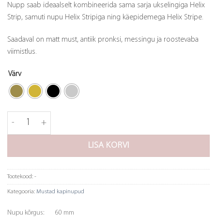
Nupp saab ideaalselt kombineerida sama sarja ukselingiga Helix
Strip, samuti nupu Helix Stripiga ning käepidemega Helix Stripe.
Saadaval on matt must, antiik pronksi, messingu ja roostevaba
viimistlus.
Värv
Nupp T Helix Stripe (must) kogus
LISA KORVI
Tootekood:
-
Kategooria:
Mustad kapinupud
Nupu kõrgus:
60 mm