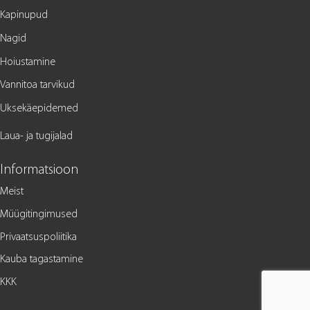
Kapinupud
Nagid
Hoiustamine
Vannitoa tarvikud
Uksekäepidemed
Laua- ja tugijalad
Informatsioon
Meist
Müügitingimused
Privaatsuspoliitika
Kauba tagastamine
KKK