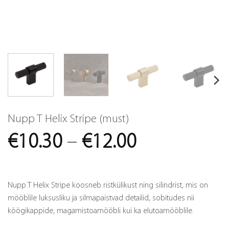
Nupp T Helix Stripe (must)
Price
€
10.30
–
€
12.00
range:
€10.30
Nupp T Helix Stripe koosneb ristkülikust ning silindrist, mis on
through
mööblile luksusliku ja silmapaistvad detailid, sobitudes nii
köögikappide, magamistoamööbli kui ka elutoamööblile.
€12.00