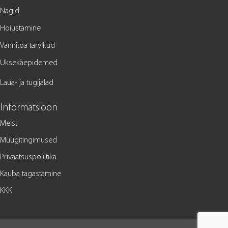
Nagid
Hoiustamine
Vannitoa tarvikud
Uksekäepidemed
Laua- ja tugijalad
Informatsioon
Meist
Müügitingimused
Privaatsuspoliitika
Kauba tagastamine
KKK