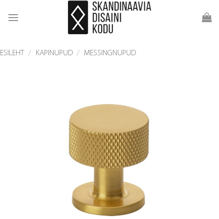
Skip
to
content
ESILEHT
/
KAPINUPUD
/
MESSINGNUPUD