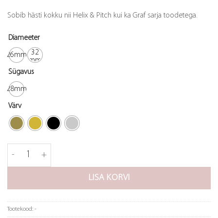
Sobib hästi kokku nii Helix & Pitch kui ka Graf sarja toodetega.
Diameeter
32
26mm
mm
Sügavus
28mm
Värv
Nupp Crest kogus
LISA KORVI
Tootekood:
-