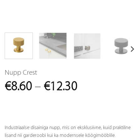
Nupp Crest
Price
€
8.60
–
€
12.30
range:
€8.60
through
Industriaalse disainiga nupp, mis on eksklusiivne, kuid praktiline
€12.30
lisand nii garderoobi kui ka modernsele köögimööblile.