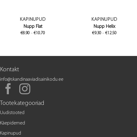
KAPINUPUD
KAPINUPUD
Nupp Flat
Nupp Helix
Price
Price
€
8.90
–
€
10.70
€
9.30
–
€
12.50
range:
range:
€8.90
€9.30
through
through
€10.70
€12.50
Kontakt
info@skandinaaviadisainikodu.ee
Tootekategooriad
Uudistooted
Käepidemed
Kapinupud