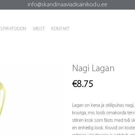
info@skandinaaviadisainikodu.ee
NSPIRATSIOON
MEIST
KONTAKT
Nagi Lagan
€
8.75
Lagan on kena ja stiilipuhas nagi
kruviga, mis loob omakorda tervi
stilren krok som fästs med två sk
en enhetlig look. Kruvid on too