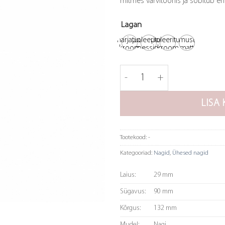
mitmes värvitoonis ja sobitub e
Lagan
harjatud
poleeritud
poleeritud
must
kroom
messing
kroom
matt
Nagi Lagan kogus
LISA 
Tootekood:
-
Kategooriad:
Nagid
,
Ühesed nagid
Laius:
29 mm
Sügavus:
90 mm
Kõrgus:
132 mm
Mudel:
Nagi