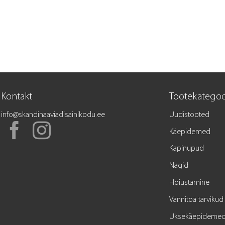
Kontakt
Tootekategoo
info@skandinaaviadisainikodu.ee
Uudistooted
Käepidemed
Kapinupud
Nagid
Hoiustamine
Vannitoa tarvikud
Uksekäepideme