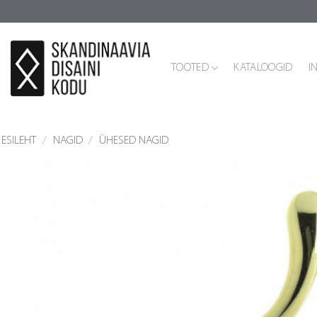
Skip
to
content
TOOTED
KATALOOGID
I
ESILEHT
/
NAGID
/
ÜHESED NAGID