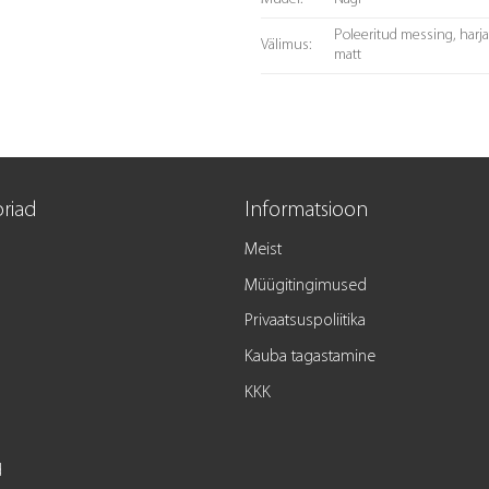
Poleeritud messing, harj
Välimus:
matt
riad
Informatsioon
Meist
Müügitingimused
Privaatsuspoliitika
Kauba tagastamine
KKK
d