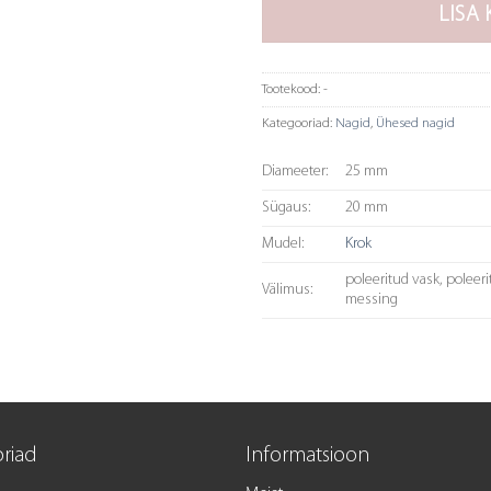
LISA 
Tootekood:
-
Kategooriad:
Nagid
,
Ühesed nagid
Diameeter:
25 mm
Sügaus:
20 mm
Mudel:
Krok
poleeritud vask, poleer
Välimus:
messing
riad
Informatsioon