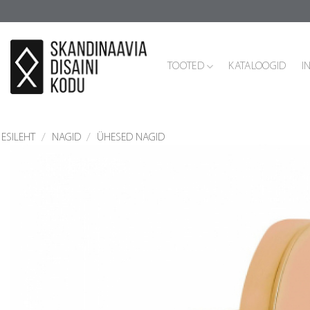
Skip
to
content
TOOTED
KATALOOGID
I
ESILEHT
/
NAGID
/
ÜHESED NAGID