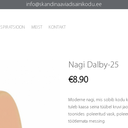
info@skandinaaviadisainikodu.ee
NSPIRATSIOON
MEIST
KONTAKT
Nagi Dalby-25
€
8.90
Moderne nagi, mis sobib kodu k
tuleb kaasa seina tüübel kruvi ja
toonides: poleeritud vask, polee
töötlemata messing.