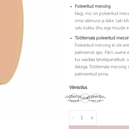
Poleeritud messing
Nagi, mis on poleeritud messin
oma välimuse ja läike. Laki kiht
satu kokku õhu ega muude e
Töötlemata poleeritud messi
Poleeritud messing ei ole ant
patineerub ajas. Päris uuena e
kui vaadata tähelepanelikult, s
läikega. Töötlemata messing 
patineeritud pinna.
Viimistlus
töötlemata
poleeritud
vask
poleeritud
messing
messing
Nagi Dalby-25 kogus