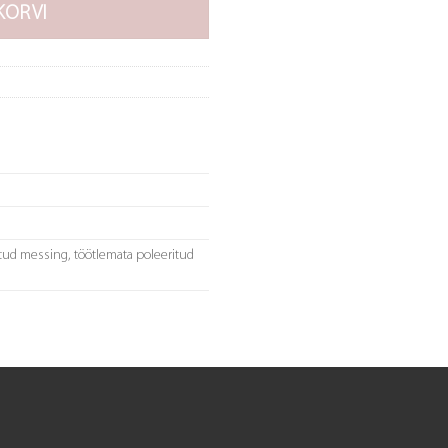
KORVI
itud messing, töötlemata poleeritud