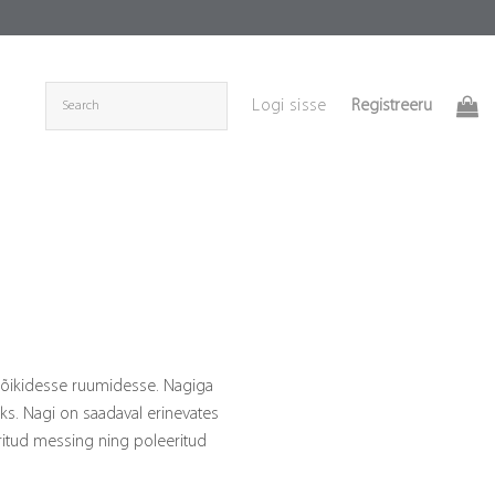
Registreeru
Logi sisse
õikidesse ruumidesse. Nagiga
oks. Nagi on saadaval erinevates
ritud messing ning poleeritud