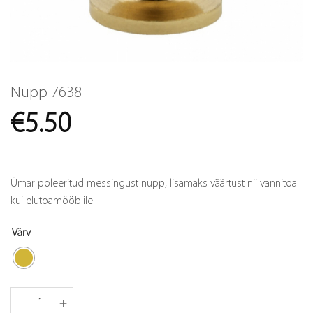
Nupp 7638
€
5.50
Ümar poleeritud messingust nupp, lisamaks väärtust nii vannitoa
kui elutoamööblile.
Värv
Nupp 7638 kogus