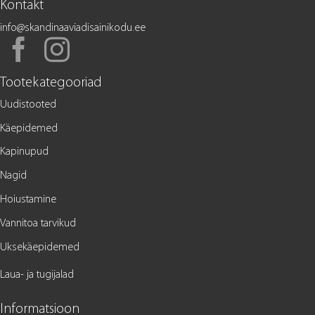
Kontakt
info@skandinaaviadisainikodu.ee
Tootekategooriad
Uudistooted
Käepidemed
Kapinupud
Nagid
Hoiustamine
Vannitoa tarvikud
Uksekäepidemed
Laua- ja tugijalad
Informatsioon