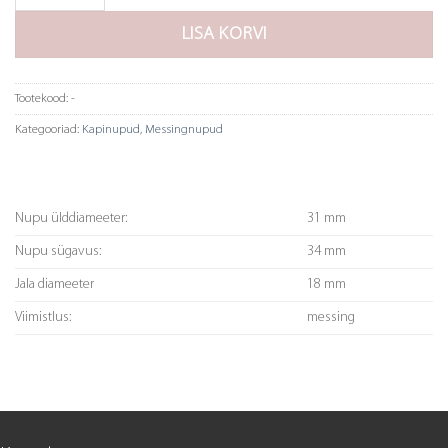
LISA KORVI
Tootekood:
-
Kategooriad:
Kapinupud
,
Messingnupud
Nupu ülddiameeter:
31 mm
Nupu sügavus:
34 mm
Jala diameeter
18 mm
Viimistlus:
messing