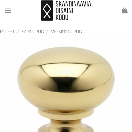
Skip
to
content
ESILEHT
/
KAPINUPUD
/
MESSINGNUPUD