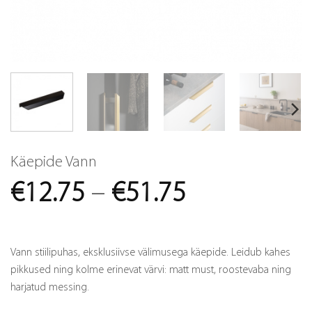
Käepide Vann
Price
€
12.75
–
€
51.75
range:
€12.75
Vann stiilipuhas, eksklusiivse välimusega käepide. Leidub kahes
through
pikkused ning kolme erinevat värvi: matt must, roostevaba ning
harjatud messing.
€51.75