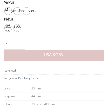
Värvus
Matt
Messing
Roostevaba
must
Pikkus
200
1200
mm
mm
Käepide Vann kogus
LISA KORVI
Tootekood:
-
Kategooria:
Profiilkäepidemed
Laius:
20 mm
Sügavus:
44 mm
Pikkus:
200 või 1200 mm