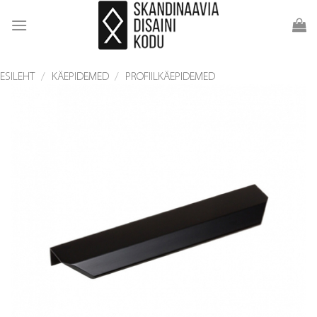
Skip
to
content
ESILEHT
/
KÄEPIDEMED
/
PROFIILKÄEPIDEMED