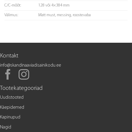
C/C-mõõt:
128 või 4×384 mm
Välimus:
Matt must, messing, roostevaba
Kontakt
info@skandinaaviadisainikodu.ee
Tootekategooriad
Uudistooted
Käepidemed
Kapinupud
Nagid